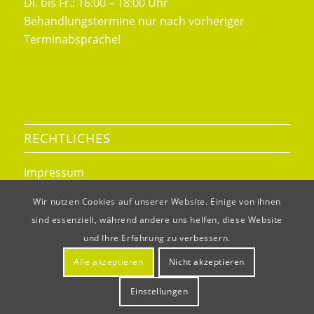
Di. bis Fr.: 16:00 – 18:00 Uhr
Behandlungstermine nur nach vorheriger
Terminabsprache!
RECHTLICHES
Impressum
Datenschutz
Wir nutzen Cookies auf unserer Website. Einige von ihnen
sind essenziell, während andere uns helfen, diese Website
und Ihre Erfahrung zu verbessern.
Alle akzeptieren
Nicht akzeptieren
© Copyright - Tierärztliche Praxis Susanne Fügen
Einstellungen
Impressum
Datenschutz