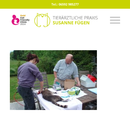
Tel.: 06592 985277