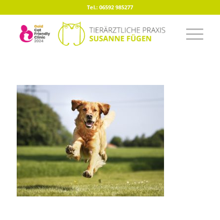
Tel.: 06592 985277