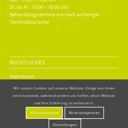
Di. bis Fr.: 16:00 – 18:00 Uhr
Behandlungstermine nur nach vorheriger
Terminabsprache!
RECHTLICHES
Impressum
Datenschutz
Wir nutzen Cookies auf unserer Website. Einige von ihnen
sind essenziell, während andere uns helfen, diese Website
und Ihre Erfahrung zu verbessern.
Alle akzeptieren
Nicht akzeptieren
© Copyright - Tierärztliche Praxis Susanne Fügen
Einstellungen