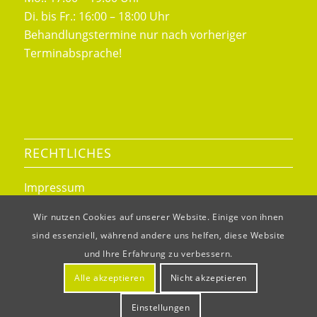
Di. bis Fr.: 16:00 – 18:00 Uhr
Behandlungstermine nur nach vorheriger
Terminabsprache!
RECHTLICHES
Impressum
Datenschutz
Wir nutzen Cookies auf unserer Website. Einige von ihnen
sind essenziell, während andere uns helfen, diese Website
und Ihre Erfahrung zu verbessern.
Alle akzeptieren
Nicht akzeptieren
© Copyright - Tierärztliche Praxis Susanne Fügen
Einstellungen