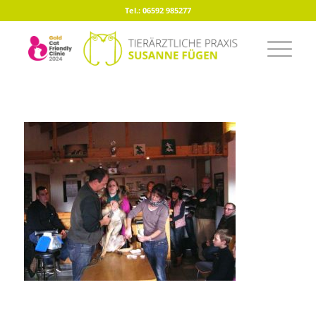
Tel.: 06592 985277